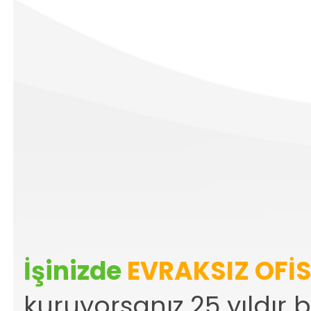
Claris 
İşinizde
EVRAKSIZ OFİ
kuruyorsanız 25 yıldır 