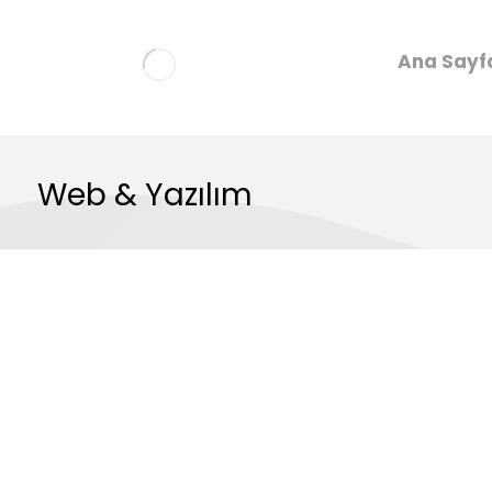
Ana Sayf
Web & Yazılım
Yazılıma yatırı
her zaman
kazan