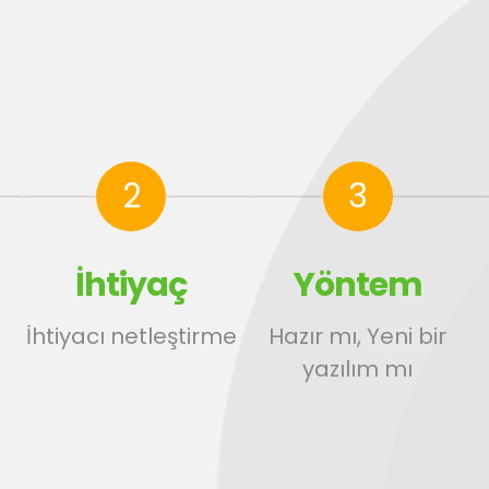
2
3
İhtiyaç
Yöntem
İhtiyacı netleştirme
Hazır mı, Yeni bir
yazılım mı