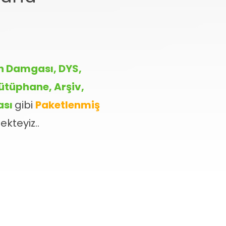
.
an Damgası, DYS,
ütüphane, Arşiv,
ası
gibi
Paketlenmiş
kteyiz..