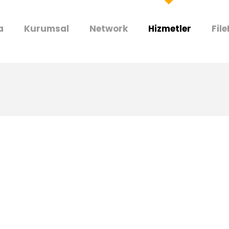
a
Kurumsal
Network
Hizmetler
Fil
m yapmak
manın