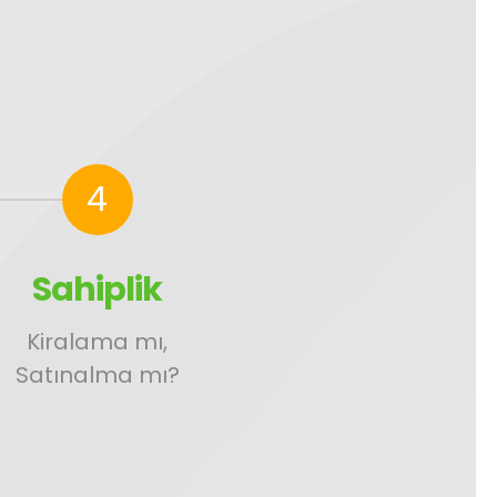
4
Sahiplik
Kiralama mı,
Satınalma mı?